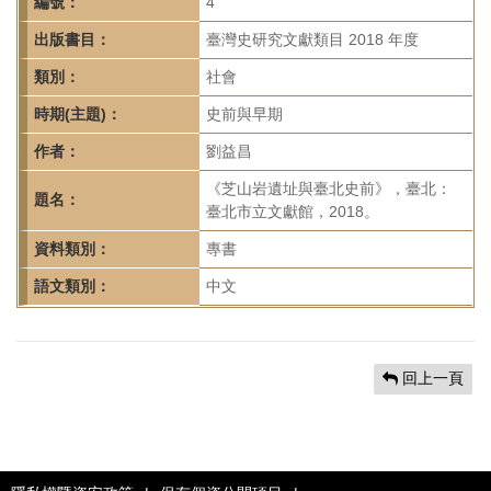
首
編號：
4
頁
出版書目：
臺灣史研究文獻類目 2018 年度
類別：
社會
時期(主題)：
史前與早期
作者：
劉益昌
《芝山岩遺址與臺北史前》，臺北：
題名：
臺北市立文獻館，2018。
資料類別：
專書
語文類別：
中文
回上一頁