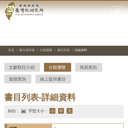
中
跳
到
點
央
主
擊
要
開
研
內
啟
容
或
究
切
上
下
主
區
換
一
一
圖
關
暫
張
張
連
塊
閉
停、
圖
圖
結
院-
播
片
片
首頁
書目資料庫
分類瀏覽
書目列表
詳細資料
網
放
站
臺
主
文獻類目介紹
分類瀏覽
簡易查詢
要
灣
選
進階查詢
線上提供書目
單
史
研
書目列表-詳細資料
究
字型大小：
小
中
大
列印：
所-