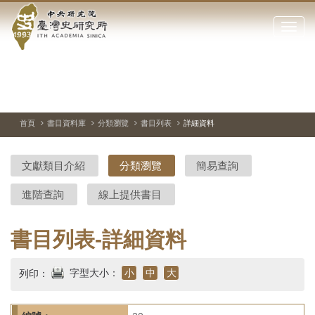
中
跳
到
點
央
主
擊
要
開
研
內
啟
容
或
究
切
上
下
主
區
換
一
一
圖
關
暫
張
張
連
塊
閉
停、
圖
圖
結
院-
播
片
片
首頁
書目資料庫
分類瀏覽
書目列表
詳細資料
網
放
站
臺
主
文獻類目介紹
分類瀏覽
簡易查詢
要
灣
選
進階查詢
線上提供書目
單
史
研
書目列表-詳細資料
究
字型大小：
小
中
大
列印：
所-