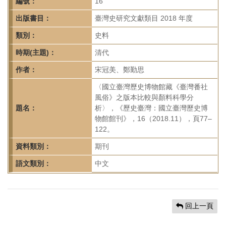
首
編號：
16
頁
出版書目：
臺灣史研究文獻類目 2018 年度
類別：
史料
時期(主題)：
清代
作者：
宋冠美、鄭勤思
〈國立臺灣歷史博物館藏《臺灣番社
風俗》之版本比較與顏料科學分
題名：
析〉，《歷史臺灣：國立臺灣歷史博
物館館刊》，16（2018.11），頁77–
122。
資料類別：
期刊
語文類別：
中文
回上一頁