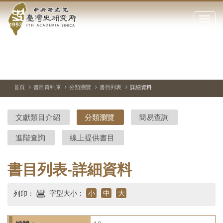
中
跳
到
點
央
主
擊
要
開
研
內
啟
容
或
究
切
上
下
主
區
換
一
一
圖
關
暫
張
張
連
塊
閉
停、
圖
圖
結
院-
播
片
片
首頁
書目資料庫
分類瀏覽
書目列表
詳細資料
網
放
站
臺
主
文獻類目介紹
分類瀏覽
簡易查詢
要
灣
選
進階查詢
線上提供書目
單
史
研
書目列表-詳細資料
究
字型大小：
小
中
大
列印：
所-