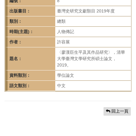
首
編號：
8
頁
出版書目：
臺灣史研究文獻類目 2019年度
類別：
總類
時期(主題)：
人物傳記
作者：
許容展
〈廖漢臣生平及其作品研究〉，清華
題名：
大學臺灣文學研究所碩士論文，
2019。
資料類別：
學位論文
語文類別：
中文
回上一頁