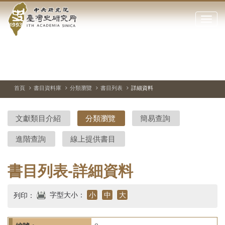
中
跳
到
點
央
主
擊
要
開
研
內
啟
容
或
究
切
上
下
主
區
換
一
一
圖
關
暫
張
張
連
塊
閉
停、
圖
圖
結
院-
播
片
片
首頁
書目資料庫
分類瀏覽
書目列表
詳細資料
網
放
站
臺
主
文獻類目介紹
分類瀏覽
簡易查詢
要
灣
選
進階查詢
線上提供書目
單
史
研
書目列表-詳細資料
究
字型大小：
小
中
大
列印：
所-