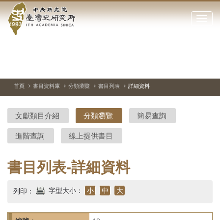
中
跳
到
點
央
主
擊
要
開
研
內
啟
容
或
究
切
上
下
主
區
換
一
一
圖
關
暫
張
張
連
塊
閉
停、
圖
圖
結
院-
播
片
片
首頁
書目資料庫
分類瀏覽
書目列表
詳細資料
網
放
站
臺
主
文獻類目介紹
分類瀏覽
簡易查詢
要
灣
選
進階查詢
線上提供書目
單
史
研
書目列表-詳細資料
究
字型大小：
小
中
大
列印：
所-