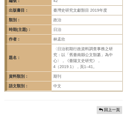
首
編號：
42
頁
出版書目：
臺灣史研究文獻類目 2019年度
類別：
政治
時期(主題)：
日治
作者：
林孟欣
〈日治初期行政資料調查事務之研
究：以「舊臺南縣公文類纂」為中
題名：
心〉，《臺陽文史研究》，
4（2019.1），頁1–41。
資料類別：
期刊
語文類別：
中文
回上一頁