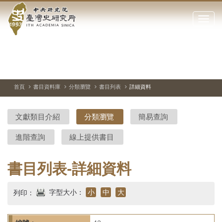
中
跳
到
點
央
主
擊
要
開
研
內
啟
容
或
究
切
上
下
主
區
換
一
一
圖
關
暫
張
張
連
塊
閉
停、
圖
圖
結
院-
播
片
片
首頁
書目資料庫
分類瀏覽
書目列表
詳細資料
網
放
站
臺
主
文獻類目介紹
分類瀏覽
簡易查詢
要
灣
選
進階查詢
線上提供書目
單
史
研
書目列表-詳細資料
究
字型大小：
小
中
大
列印：
所-