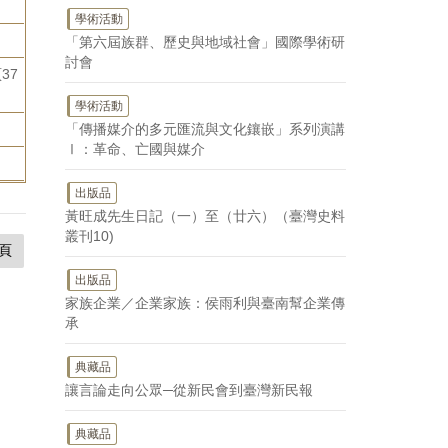
學術活動
「第六屆族群、歷史與地域社會」國際學術研
討會
37
學術活動
「傳播媒介的多元匯流與文化鑲嵌」系列演講
Ⅰ：革命、亡國與媒介
出版品
黃旺成先生日記（一）至（廿六）（臺灣史料
叢刊10)
頁
出版品
家族企業／企業家族：侯雨利與臺南幫企業傳
承
典藏品
讓言論走向公眾─從新民會到臺灣新民報
典藏品