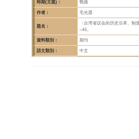
首
時期(主題)：
戰後
頁
作者：
毛光霞
〈台湾省议会的历史沿革、制度变
題名：
–45。
資料類別：
期刊
語文類別：
中文