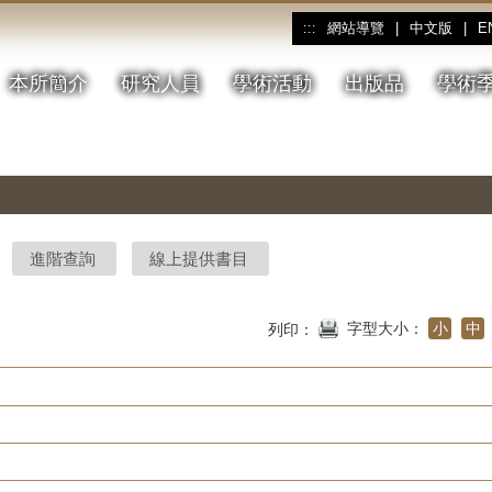
網站導覽
|
中文版
|
E
:::
本所簡介
研究人員
學術活動
出版品
學術
進階查詢
線上提供書目
字型大小：
小
中
列印：