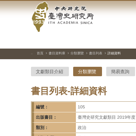
中
跳
到
央
主
要
研
內
容
究
區
塊
院-
首頁
書目資料庫
分類瀏覽
書目列表
詳細資料
:::
臺
文獻類目介紹
分類瀏覽
簡易查詢
灣
史
書目列表-詳細資料
研
編號：
105
究
出版書目：
臺灣史研究文獻類目 2019年度
所-
類別：
政治