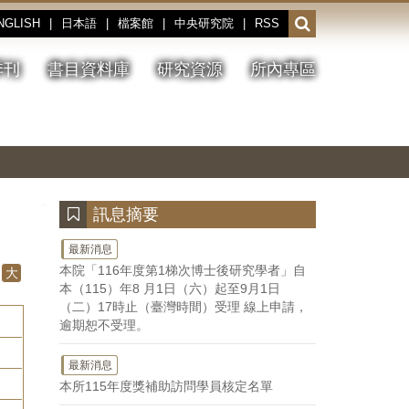
NGLISH
|
日本語
|
檔案館
|
中央研究院
|
RSS
開
啟
或
季刊
書目資料庫
研究資源
所內專區
收
合
搜
切
上
下
主
換
一
一
圖
尋
暫
張
張
連
停、
圖
圖
結
欄
播
片
片
位
放
:::
訊息摘要
最新消息
本院「116年度第1梯次博士後研究學者」自
大
本（115）年8 月1日（六）起至9月1日
（二）17時止（臺灣時間）受理 線上申請，
逾期恕不受理。
最新消息
本所115年度獎補助訪問學員核定名單