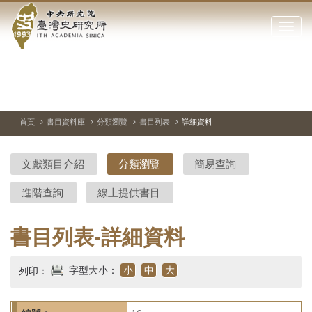
中
跳
到
點
央
主
擊
要
開
研
內
啟
容
或
究
切
上
下
主
區
換
一
一
圖
關
暫
張
張
連
塊
閉
停、
圖
圖
結
院-
播
片
片
首頁
書目資料庫
分類瀏覽
書目列表
詳細資料
網
放
站
臺
主
文獻類目介紹
分類瀏覽
簡易查詢
要
灣
選
進階查詢
線上提供書目
單
史
研
書目列表-詳細資料
究
字型大小：
小
中
大
列印：
所-