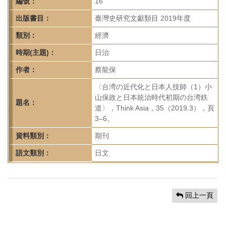
首
編號：
16
頁
出版書目：
臺灣史研究文獻類目 2019年度
類別：
經濟
時期(主題)：
日治
作者：
蔡龍保
〈台湾の近代化と日本人技師（1）小
山保政と日本統治時代初期の台湾鉄
題名：
道〉，Think Asia，35（2019.3），頁
3–6。
資料類別：
期刊
語文類別：
日文
回上一頁