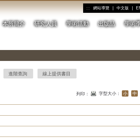
網站導覽
|
中文版
|
E
:::
本所簡介
研究人員
學術活動
出版品
學術
進階查詢
線上提供書目
字型大小：
小
中
列印：