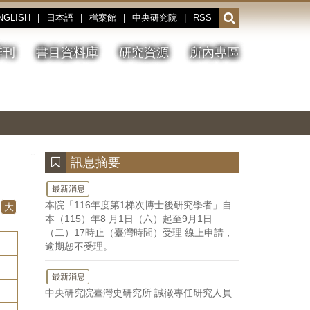
NGLISH
|
日本語
|
檔案館
|
中央研究院
|
RSS
開
啟
或
季刊
書目資料庫
研究資源
所內專區
收
合
搜
切
上
下
主
換
一
一
圖
尋
暫
張
張
連
停、
圖
圖
結
欄
播
片
片
位
放
:::
訊息摘要
最新消息
本院「116年度第1梯次博士後研究學者」自
大
本（115）年8 月1日（六）起至9月1日
（二）17時止（臺灣時間）受理 線上申請，
逾期恕不受理。
最新消息
中央研究院臺灣史研究所 誠徵專任研究人員