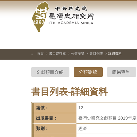
中
跳
到
央
主
要
研
內
容
究
區
塊
院-
首頁
書目資料庫
分類瀏覽
書目列表
詳細資料
:::
臺
文獻類目介紹
分類瀏覽
簡易查詢
灣
史
書目列表-詳細資料
研
編號：
12
究
出版書目：
臺灣史研究文獻類目 2019年度
所-
類別：
經濟