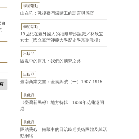
學術活動
山在吼：戰後臺灣煤礦工的語言與感官
代台
學術活動
文
19世紀在臺外國人的福爾摩沙認識／林欣宜
女士（國立臺灣師範大學歷史學系副教授）
出版品
困境中的掙扎：我們的荊棘之路
出版品
臺南商業文書：金義興號（一）1907-1915
頁
典藏品
《臺灣新民報》地方特輯—1939年花蓮港開
港
典藏品
團結藝心—館藏中的日治時期美術團體及其活
動網絡