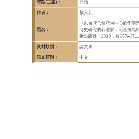
首
時期(主題)：
日治
頁
作者：
颜义芳
〈以台湾总督府为中心的华南
題名：
湾史研究的新进展：纪念抗战
献出版社，2019，頁657–671
資料類別：
論文集
語文類別：
中文