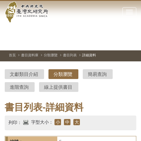
中
跳
到
點
央
主
擊
要
開
研
內
啟
容
或
究
切
上
下
主
區
換
一
一
圖
關
暫
張
張
連
塊
閉
停、
圖
圖
結
院-
播
片
片
首頁
書目資料庫
分類瀏覽
書目列表
詳細資料
網
放
站
臺
主
文獻類目介紹
分類瀏覽
簡易查詢
要
灣
選
進階查詢
線上提供書目
單
史
研
書目列表-詳細資料
究
字型大小：
小
中
大
列印：
所-