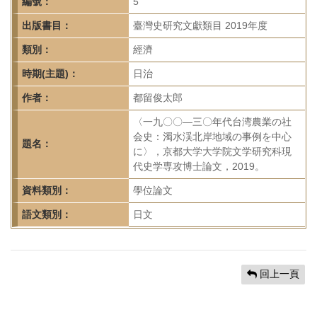
首
編號：
5
頁
出版書目：
臺灣史研究文獻類目 2019年度
類別：
經濟
時期(主題)：
日治
作者：
都留俊太郎
〈一九〇〇—三〇年代台湾農業の社
会史：濁水渓北岸地域の事例を中心
題名：
に〉，京都大学大学院文学研究科現
代史学専攻博士論文，2019。
資料類別：
學位論文
語文類別：
日文
回上一頁