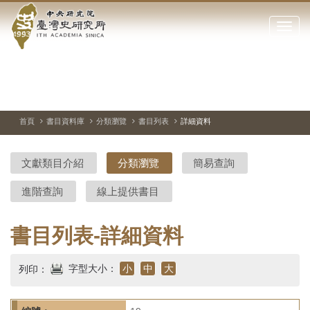
中
跳
到
點
央
主
擊
要
開
研
內
啟
容
或
究
切
上
下
主
區
換
一
一
圖
關
暫
張
張
連
塊
閉
停、
圖
圖
結
院-
播
片
片
首頁
書目資料庫
分類瀏覽
書目列表
詳細資料
網
放
站
臺
主
文獻類目介紹
分類瀏覽
簡易查詢
要
灣
選
進階查詢
線上提供書目
單
史
研
書目列表-詳細資料
究
字型大小：
小
中
大
列印：
所-