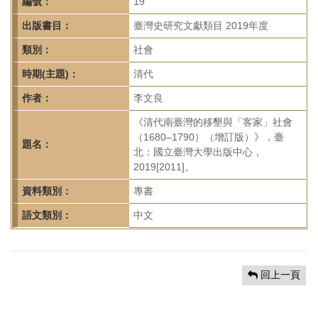
首
編號：
19
頁
出版書目：
臺灣史研究文獻類目 2019年度
類別：
社會
時期(主題)：
清代
作者：
李文良
《清代南臺灣的移墾與「客家」社會
（1680–1790）（增訂版）》，臺
題名：
北：國立臺灣大學出版中心，
2019[2011]。
資料類別：
專書
語文類別：
中文
回上一頁