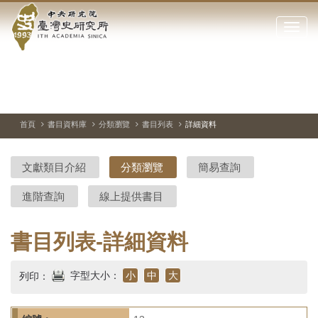
中
跳
到
點
央
主
擊
要
開
研
內
啟
容
或
究
切
上
下
主
區
換
一
一
圖
關
暫
張
張
連
塊
閉
停、
圖
圖
結
院-
播
片
片
首頁
書目資料庫
分類瀏覽
書目列表
詳細資料
網
放
站
臺
主
文獻類目介紹
分類瀏覽
簡易查詢
要
灣
選
進階查詢
線上提供書目
單
史
研
書目列表-詳細資料
究
字型大小：
小
中
大
列印：
所-