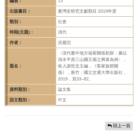
首
編號：
13
頁
出版書目：
臺灣史研究文獻類目 2019年度
類別：
社會
時期(主題)：
清代
作者：
洪麗完
〈清代臺中地方福客關係初探：兼以
清水平原三山國王廟之興衰為例〉，
題名：
收入謝世忠主編，《客家族群關
係》，新竹：國立交通大學出版社，
2019，頁33–82。
資料類別：
論文集
語文類別：
中文
回上一頁