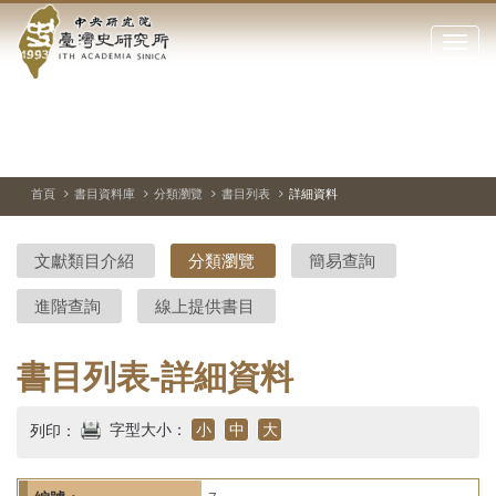
中
跳
到
點
央
主
擊
要
開
研
內
啟
容
或
究
切
上
下
主
區
換
一
一
圖
關
暫
張
張
連
塊
閉
停、
圖
圖
結
院-
播
片
片
首頁
書目資料庫
分類瀏覽
書目列表
詳細資料
網
放
站
臺
主
文獻類目介紹
分類瀏覽
簡易查詢
要
灣
選
進階查詢
線上提供書目
單
史
研
書目列表-詳細資料
究
字型大小：
小
中
大
列印：
所-