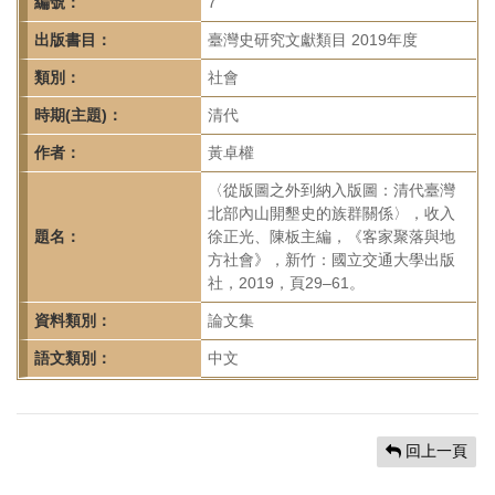
首
編號：
7
頁
出版書目：
臺灣史研究文獻類目 2019年度
類別：
社會
時期(主題)：
清代
作者：
黃卓權
〈從版圖之外到納入版圖：清代臺灣
北部內山開墾史的族群關係〉，收入
題名：
徐正光、陳板主編，《客家聚落與地
方社會》，新竹：國立交通大學出版
社，2019，頁29–61。
資料類別：
論文集
語文類別：
中文
回上一頁