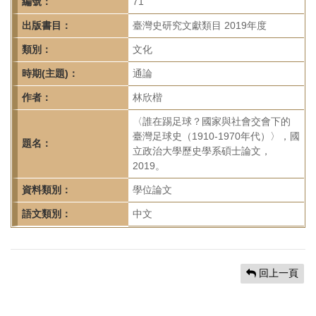
首
編號：
71
頁
出版書目：
臺灣史研究文獻類目 2019年度
類別：
文化
時期(主題)：
通論
作者：
林欣楷
〈誰在踢足球？國家與社會交會下的
臺灣足球史（1910-1970年代）〉，國
題名：
立政治大學歷史學系碩士論文，
2019。
資料類別：
學位論文
語文類別：
中文
回上一頁