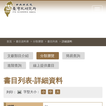
中
跳
到
點
央
主
擊
要
開
研
內
啟
容
或
究
切
上
下
主
區
換
一
一
圖
關
暫
張
張
連
塊
閉
停、
圖
圖
結
院-
播
片
片
首頁
書目資料庫
分類瀏覽
書目列表
詳細資料
網
放
站
臺
主
文獻類目介紹
分類瀏覽
簡易查詢
要
灣
選
進階查詢
線上提供書目
單
史
研
書目列表-詳細資料
究
字型大小：
小
中
大
列印：
所-