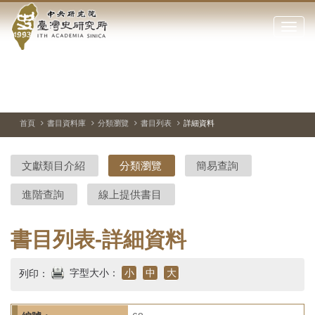
中
跳
到
點
央
主
擊
要
開
研
內
啟
容
或
究
切
上
下
主
區
換
一
一
圖
關
暫
張
張
連
塊
閉
停、
圖
圖
結
院-
播
片
片
首頁
書目資料庫
分類瀏覽
書目列表
詳細資料
網
放
站
臺
主
文獻類目介紹
分類瀏覽
簡易查詢
要
灣
選
進階查詢
線上提供書目
單
史
研
書目列表-詳細資料
究
字型大小：
小
中
大
列印：
所-