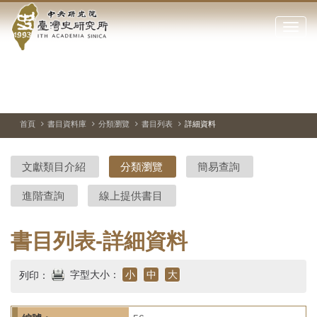
中
跳
到
點
央
主
擊
要
開
研
內
啟
容
或
究
切
上
下
主
區
換
一
一
圖
關
暫
張
張
連
塊
閉
停、
圖
圖
結
院-
播
片
片
首頁
書目資料庫
分類瀏覽
書目列表
詳細資料
網
放
站
臺
主
文獻類目介紹
分類瀏覽
簡易查詢
要
灣
選
進階查詢
線上提供書目
單
史
研
書目列表-詳細資料
究
字型大小：
小
中
大
列印：
所-