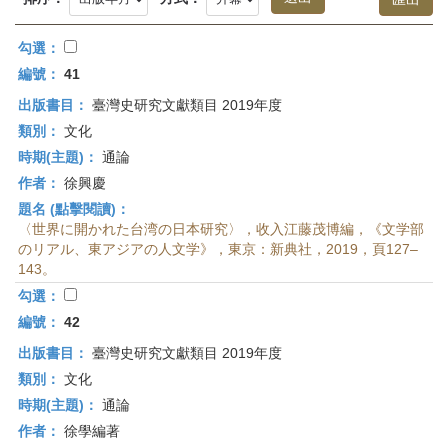
首
頁
勾選：
編號：
41
出版書目：
臺灣史研究文獻類目 2019年度
類別：
文化
時期(主題)：
通論
作者：
徐興慶
題名 (點擊閱讀)：
〈世界に開かれた台湾の日本研究〉，收入江藤茂博編，《文学部
のリアル、東アジアの人文学》，東京：新典社，2019，頁127–
143。
勾選：
編號：
42
出版書目：
臺灣史研究文獻類目 2019年度
類別：
文化
時期(主題)：
通論
作者：
徐學編著