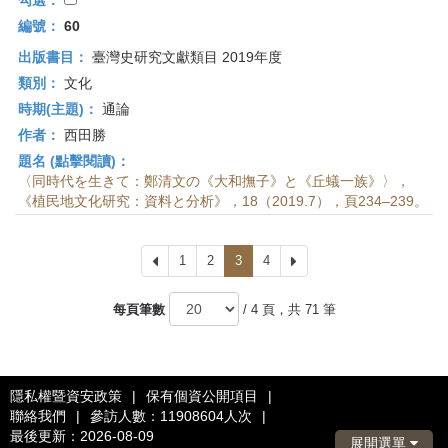
勾選：
編號：
60
出版書目：
臺灣史研究文獻類目 2019年度
類別：
文化
時期(主題)：
通論
作者：
西田勝
題名 (點擊閱讀)：
〈同時代を生きて：鄭清文の《大和撫子》と《丘蟻一族》〉，
《植民地文化研究：資料と分析》，18（2019.7），頁234–239。
上
1
2
3
4
下
一
一
頁
頁
每頁筆數
/ 4 頁，共 71 筆
隱私權暨資安政策
|
保有個資公開項目
|
聯絡我們
|
參訪人數：11908604人次
|
最後更新：2026-08-09
展開選單