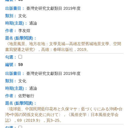
出版書目：
臺灣史研究文獻類目 2019年度
類別：
文化
時期(主題)：
通論
作者：
李友煌
題名 (點擊閱讀)：
《地景風景、地方在地：文學見城—高雄左營舊城地景文學、空間
書寫變遷之研究》，高雄：春暉出版社，2019。
勾選：
編號：
59
出版書目：
臺灣史研究文獻類目 2019年度
類別：
文化
時期(主題)：
通論
作者：
佐野敏行
題名 (點擊閱讀)：
〈琉球藍、中国民間藍印花布と久保マサ：藍づくりにみる沖縄•台
湾•中国の関係文化史に向けて〉，《風俗史学：日本風俗史学会
誌》，69（2019.9），頁3–25。