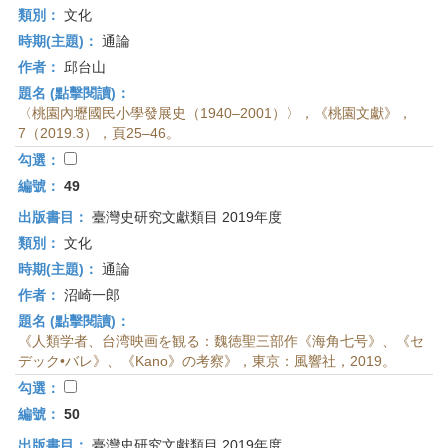
類別：
文化
時期(主題)：
通論
作者：
邱台山
題名 (點擊閱讀)：
〈桃園內壢國民小學發展史（1940–2001）〉，《桃園文獻》，
7（2019.3），頁25–46。
勾選：
編號：
49
出版書目：
臺灣史研究文獻類目 2019年度
類別：
文化
時期(主題)：
通論
作者：
沼崎一郎
題名 (點擊閱讀)：
《人類学者、台湾映画を観る：魏徳聖三部作《海角七号》、《セ
デック•バレ》、《Kano》の考察》，東京：風響社，2019。
勾選：
編號：
50
出版書目：
臺灣史研究文獻類目 2019年度