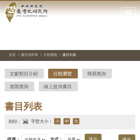
中
跳
到
點
央
主
擊
要
開
研
內
啟
容
或
究
切
上
下
主
區
換
一
一
圖
關
暫
張
張
連
塊
閉
停、
圖
圖
結
院-
播
片
片
首頁
書目資料庫
分類瀏覽
書目列表
網
放
站
臺
主
文獻類目介紹
分類瀏覽
簡易查詢
要
灣
選
進階查詢
線上提供書目
單
史
研
書目列表
究
字型大小：
小
中
大
列印：
所-
排序：
方式：