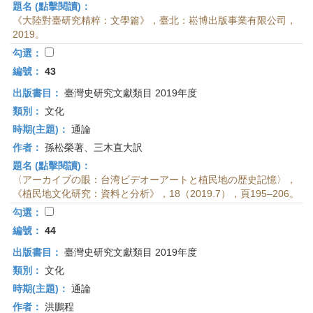
題名 (點擊閱讀)：
《大陸對臺研究精粹：文學篇》，臺北：崧博出版事業有限公司，
2019。
勾選：
編號：
43
出版書目：
臺灣史研究文獻類目 2019年度
類別：
文化
時期(主題)：
通論
作者：
孫松榮著、三木直大訳
題名 (點擊閱讀)：
〈アーカイブの眼：台湾ビデオーアートと植民地の歴史記憶〉，
《植民地文化研究：資料と分析》，18（2019.7），頁195–206。
勾選：
編號：
44
出版書目：
臺灣史研究文獻類目 2019年度
類別：
文化
時期(主題)：
通論
作者：
洪鵬程