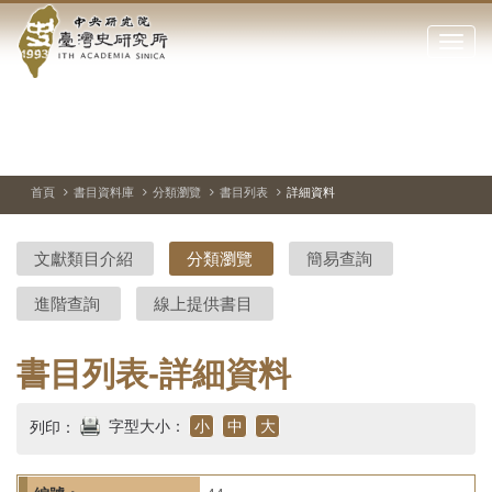
中
跳
到
點
央
主
擊
要
開
研
內
啟
容
或
究
切
上
下
主
區
換
一
一
圖
關
暫
張
張
連
塊
閉
停、
圖
圖
結
院-
播
片
片
首頁
書目資料庫
分類瀏覽
書目列表
詳細資料
網
放
站
臺
主
文獻類目介紹
分類瀏覽
簡易查詢
要
灣
選
進階查詢
線上提供書目
單
史
研
書目列表-詳細資料
究
字型大小：
小
中
大
列印：
所-