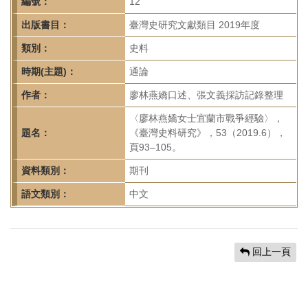
首
編號：
12
頁
出版書目：
臺灣史研究文獻類目 2019年度
類別：
史料
時期(主題)：
通論
作者：
廖林燕嬌口述、張文義採訪記錄整理
〈廖林燕嬌女士宜蘭市戰爭經驗〉，
題名：
《臺灣史料研究》，53（2019.6），
頁93–105。
資料類別：
期刊
語文類別：
中文
回上一頁