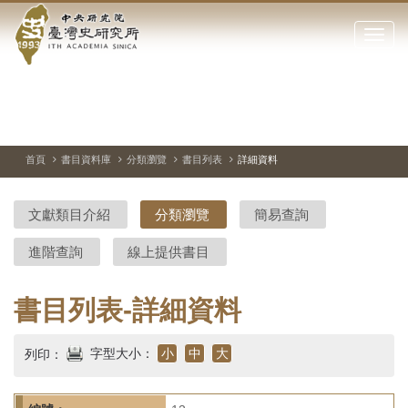
中
跳
到
點
央
主
擊
要
開
研
內
啟
容
或
究
切
上
下
主
區
換
一
一
圖
關
暫
張
張
連
塊
閉
停、
圖
圖
結
院-
播
片
片
首頁
書目資料庫
分類瀏覽
書目列表
詳細資料
網
放
站
臺
主
文獻類目介紹
分類瀏覽
簡易查詢
要
灣
選
進階查詢
線上提供書目
單
史
研
書目列表-詳細資料
究
字型大小：
小
中
大
列印：
所-