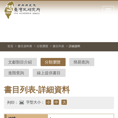
中
跳
到
點
央
主
擊
要
開
研
內
啟
容
或
究
切
上
下
主
區
換
一
一
圖
關
暫
張
張
連
塊
閉
停、
圖
圖
結
院-
播
片
片
首頁
書目資料庫
分類瀏覽
書目列表
詳細資料
網
放
站
臺
主
文獻類目介紹
分類瀏覽
簡易查詢
要
灣
選
進階查詢
線上提供書目
單
史
研
書目列表-詳細資料
究
字型大小：
小
中
大
列印：
所-