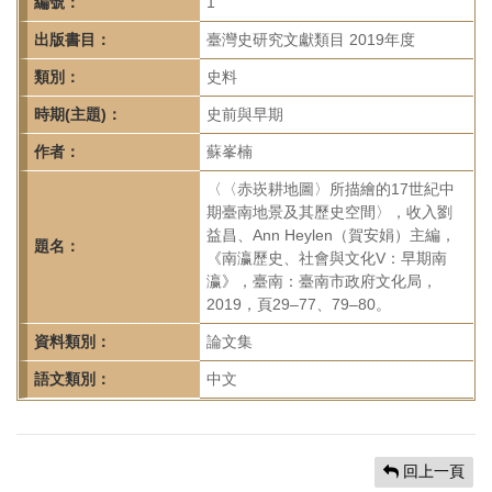
首
編號：
1
頁
出版書目：
臺灣史研究文獻類目 2019年度
類別：
史料
時期(主題)：
史前與早期
作者：
蘇峯楠
〈〈赤崁耕地圖〉所描繪的17世紀中
期臺南地景及其歷史空間〉，收入劉
益昌、Ann Heylen（賀安娟）主編，
題名：
《南瀛歷史、社會與文化V：早期南
瀛》，臺南：臺南市政府文化局，
2019，頁29–77、79–80。
資料類別：
論文集
語文類別：
中文
回上一頁