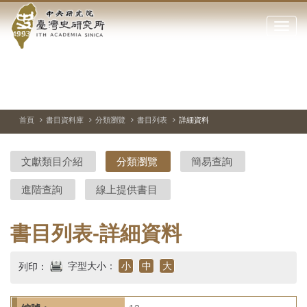
中
跳
到
點
央
主
擊
要
開
研
內
啟
容
或
究
切
上
下
主
區
換
一
一
圖
關
暫
張
張
連
塊
閉
停、
圖
圖
結
院-
播
片
片
首頁
書目資料庫
分類瀏覽
書目列表
詳細資料
網
放
站
臺
主
文獻類目介紹
分類瀏覽
簡易查詢
要
灣
選
進階查詢
線上提供書目
單
史
研
書目列表-詳細資料
究
字型大小：
小
中
大
列印：
所-