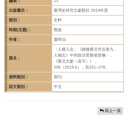
首
編號：
13
頁
出版書目：
臺灣史研究文獻類目 2019年度
類別：
史料
時期(主題)：
戰後
作者：
蕭明治
〈人權入志：《續修臺北市志卷九．
人物志》中的政治受難者群像〉，
題名：
《臺北文獻（直字）》，
208（2019.6），頁251–278。
資料類別：
期刊
語文類別：
中文
回上一頁