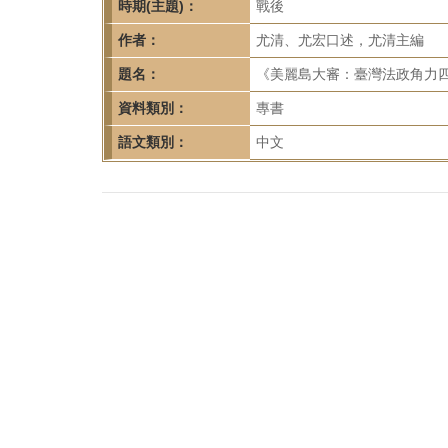
首
時期(主題)：
戰後
頁
作者：
尤清、尤宏口述，尤清主編
題名：
《美麗島大審：臺灣法政角力四
資料類別：
專書
語文類別：
中文