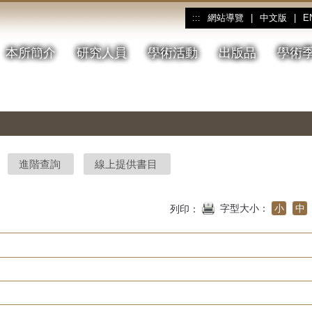
網站導覽
|
中文版
|
E
:::
本所簡介
研究人員
學術活動
出版品
學術
進階查詢
線上提供書目
字型大小：
小
中
列印：