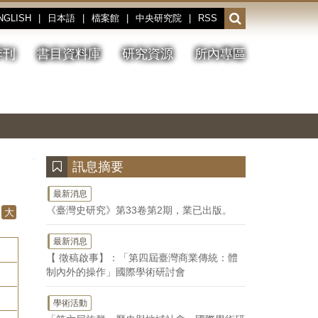
NGLISH
|
日本語
|
檔案館
|
中央研究院
|
RSS
開
啟
或
季刊
書目資料庫
研究資源
所內專區
收
合
搜
切
上
下
主
換
一
一
圖
尋
暫
張
張
連
停、
圖
圖
結
欄
播
片
片
位
放
:::
訊息摘要
最新消息
《臺灣史研究》第33卷第2期，業已出版。
大
最新消息
【 徵稿啟事】：「第四屆臺灣商業傳統：體
制內外的操作」國際學術研討會
學術活動