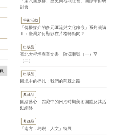
「第六屆族群、歷史與地域社會」國際學術研
討會
學術活動
「傳播媒介的多元匯流與文化鑲嵌」系列演講
Ⅱ：臺灣如何顯影在片格轉動間？
出版品
臺北大稻埕商業文書：陳源順號（一）至
（二）
頁
出版品
困境中的掙扎：我們的荊棘之路
典藏品
團結藝心—館藏中的日治時期美術團體及其活
動網絡
典藏品
「南方．島嶼．人文」特展