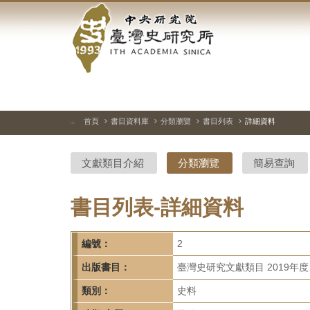
中
跳
到
央
主
要
研
內
容
究
區
塊
院-
首頁
書目資料庫
分類瀏覽
書目列表
詳細資料
:::
臺
文獻類目介紹
分類瀏覽
簡易查詢
灣
史
書目列表-詳細資料
研
編號：
2
究
出版書目：
臺灣史研究文獻類目 2019年度
所-
類別：
史料