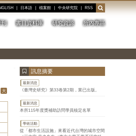
NGLISH
|
日本語
|
檔案館
|
中央研究院
|
RSS
開
啟
或
季刊
書目資料庫
研究資源
所內專區
收
合
搜
切
上
下
主
換
一
一
圖
尋
暫
張
張
連
停、
圖
圖
結
欄
播
片
片
位
放
:::
訊息摘要
最新消息
《臺灣史研究》第33卷第2期，業已出版。
大
最新消息
本所115年度獎補助訪問學員核定名單
學術活動
從「都市生活設施」來看近代台灣的城市空間