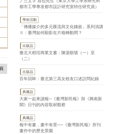
／三文字 昌也先生（東京大學工學系研究科
都市工學專攻都市設計研究室特任研究員）
學術活動
「傳播媒介的多元匯流與文化鑲嵌」系列演講
Ⅱ：臺灣如何顯影在片格轉動間？
出版品
臺北大稻埕商業文書：陳源順號（一）至
（二）
頁
出版品
百年回眸：臺北第三高女校友口述訪問紀錄
典藏品
大家一起來讀報─《臺灣新民報》與《興南新
聞》日刊的內容取材觀察
典藏品
報中有畫，畫中有景──《臺灣新民報》所刊
畫作中的歷史景園