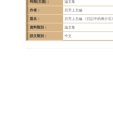
首
時期(主題)：
論文集
頁
作者：
呂芳上主編
題名：
呂芳上主編 《日記中的蔣介石
資料類別：
論文集
語文類別：
中文