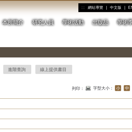
網站導覽
|
中文版
|
E
:::
本所簡介
研究人員
學術活動
出版品
學術
進階查詢
線上提供書目
字型大小：
小
中
列印：