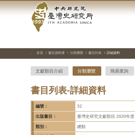
中
跳
到
央
主
要
研
內
容
究
區
塊
院-
首頁
書目資料庫
分類瀏覽
書目列表
詳細資料
:::
臺
文獻類目介紹
分類瀏覽
簡易查詢
灣
史
書目列表-詳細資料
研
編號：
32
究
出版書目：
臺灣史研究文獻類目 2020年度
所-
類別：
總類