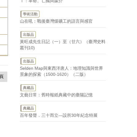
Ⅰ：革命、亡國與媒介
學術活動
山在吼：戰後臺灣煤礦工的語言與感官
出版品
黃旺成先生日記（一）至（廿六）（臺灣史料
叢刊10)
出版品
Selden Map與東西洋唐人：地理知識與世界
景象的探索（1500-1620）（二版）
頁
典藏品
文藝日常：舊時報紙典藏中的臺陽記憶
典藏品
百年發聲．三十而立—設所30年紀念特展