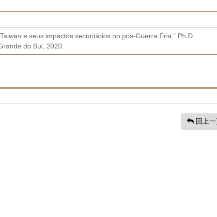
 Taiwan e seus impactos securitários no pós-Guerra Fria,” Ph.D.
o Grande do Sul, 2020.
回上一