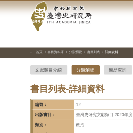
中
跳
到
央
主
要
研
內
容
究
區
塊
院-
首頁
書目資料庫
分類瀏覽
書目列表
詳細資料
:::
臺
文獻類目介紹
分類瀏覽
簡易查詢
灣
史
書目列表-詳細資料
研
編號：
12
究
出版書目：
臺灣史研究文獻類目 2020年度
所-
類別：
政治