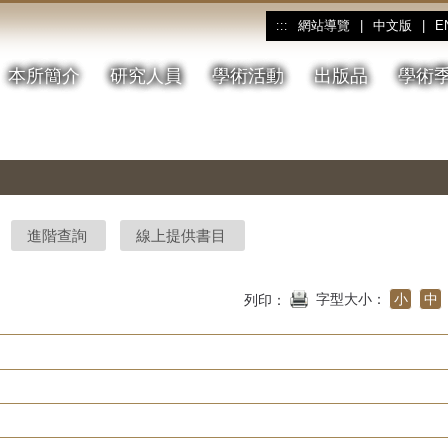
網站導覽
|
中文版
|
E
:::
本所簡介
研究人員
學術活動
出版品
學術
進階查詢
線上提供書目
字型大小：
小
中
列印：