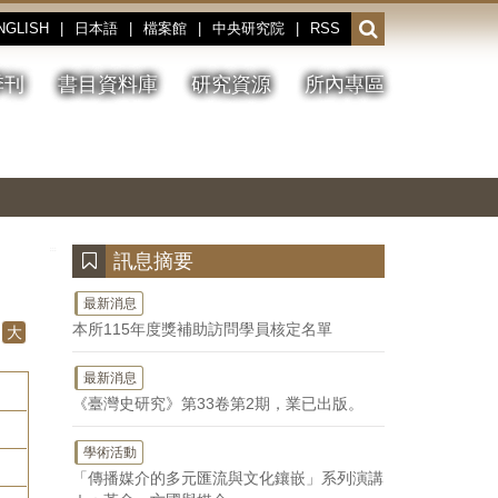
NGLISH
|
日本語
|
檔案館
|
中央研究院
|
RSS
開
啟
或
季刊
書目資料庫
研究資源
所內專區
收
合
搜
切
上
下
主
換
一
一
圖
尋
暫
張
張
連
停、
圖
圖
結
欄
播
片
片
位
放
:::
訊息摘要
最新消息
本所115年度獎補助訪問學員核定名單
大
最新消息
《臺灣史研究》第33卷第2期，業已出版。
學術活動
「傳播媒介的多元匯流與文化鑲嵌」系列演講