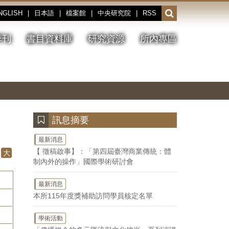
NGLISH
|
日本語
|
檔案館
|
中央研究院
|
RSS
開
啟
或
季刊
書目資料庫
研究資源
所內專區
收
合
搜
切
上
下
主
換
一
一
圖
尋
暫
張
張
連
停、
圖
圖
結
欄
播
片
片
位
放
:::
訊息摘要
最新消息
【 徵稿啟事】：「第四屆臺灣商業傳統：體
大
制內外的操作」國際學術研討會
最新消息
本所115年度獎補助訪問學員核定名單
學術活動