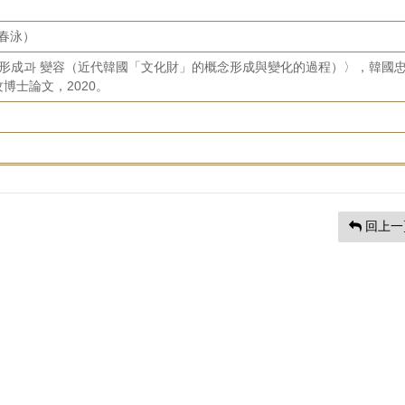
吳春泳）
 形成과 變容（近代韓國「文化財」的概念形成與變化的過程）〉，韓國
博士論文，2020。
回上一