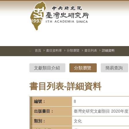
中
跳
到
央
主
要
研
內
容
究
區
塊
院-
首頁
書目資料庫
分類瀏覽
書目列表
詳細資料
:::
臺
文獻類目介紹
分類瀏覽
簡易查詢
灣
史
書目列表-詳細資料
研
編號：
8
究
出版書目：
臺灣史研究文獻類目 2020年度
所-
類別：
文化