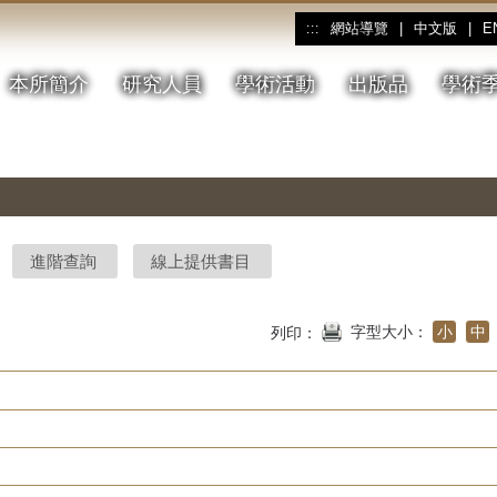
網站導覽
|
中文版
|
E
:::
本所簡介
研究人員
學術活動
出版品
學術
進階查詢
線上提供書目
字型大小：
小
中
列印：