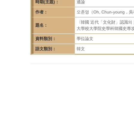
首
時期(主題)：
通論
頁
作者：
오춘영（Oh, Chun-young，
〈韓國 近代「文化財」認識의
題名：
大學校大學院史學科韓國史專攻
資料類別：
學位論文
語文類別：
韓文