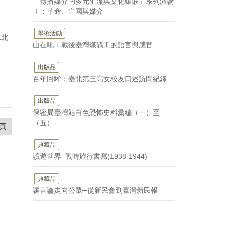
「傳播媒介的多元匯流與文化鑲嵌」系列演講
Ⅰ：革命、亡國與媒介
學術活動
忠北
山在吼：戰後臺灣煤礦工的語言與感官
出版品
百年回眸：臺北第三高女校友口述訪問紀錄
出版品
保密局臺灣站白色恐怖史料彙編（一）至
（五）
頁
典藏品
讀遊世界–戰時旅行書寫(1938-1944)
典藏品
讓言論走向公眾─從新民會到臺灣新民報