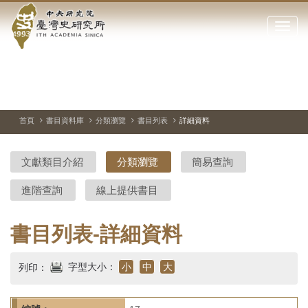
中
跳
到
點
央
主
擊
要
開
研
內
啟
容
或
究
切
上
下
主
區
換
一
一
圖
關
暫
張
張
連
塊
閉
停、
圖
圖
結
院-
播
片
片
首頁
書目資料庫
分類瀏覽
書目列表
詳細資料
網
放
站
臺
主
文獻類目介紹
分類瀏覽
簡易查詢
要
灣
選
進階查詢
線上提供書目
單
史
研
書目列表-詳細資料
究
字型大小：
小
中
大
列印：
所-