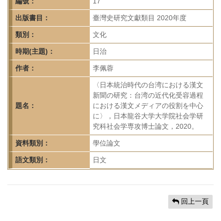
首
編號：
17
頁
出版書目：
臺灣史研究文獻類目 2020年度
類別：
文化
時期(主題)：
日治
作者：
李佩蓉
〈日本統治時代の台湾における漢文
新聞の研究：台湾の近代化受容過程
題名：
における漢文メディアの役割を中心
に〉，日本龍谷大学大学院社会学研
究科社会学専攻博士論文，2020。
資料類別：
學位論文
語文類別：
日文
回上一頁