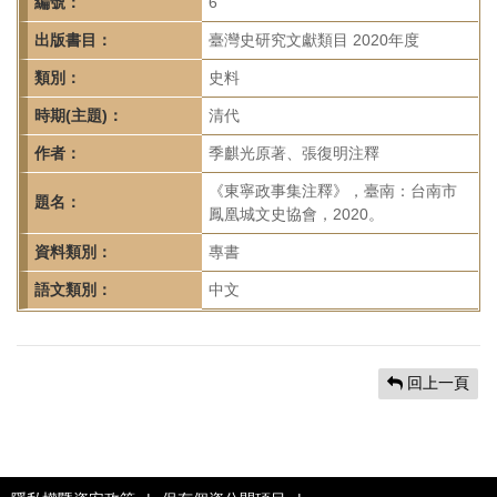
首
編號：
6
頁
出版書目：
臺灣史研究文獻類目 2020年度
類別：
史料
時期(主題)：
清代
作者：
季麒光原著、張復明注釋
《東寧政事集注釋》，臺南：台南市
題名：
鳳凰城文史協會，2020。
資料類別：
專書
語文類別：
中文
回上一頁