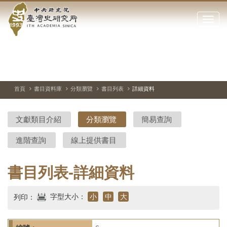
中
跳
到
點
央
主
擊
要
開
研
內
啟
容
或
究
切
上
下
主
區
換
一
一
圖
關
暫
張
張
連
塊
閉
停、
圖
圖
結
院-
播
片
片
首頁
書目資料庫
分類瀏覽
書目列表
詳細資料
網
放
站
臺
主
文獻類目介紹
分類瀏覽
簡易查詢
要
灣
選
進階查詢
線上提供書目
單
史
研
書目列表-詳細資料
究
字型大小：
小
中
大
列印：
所-