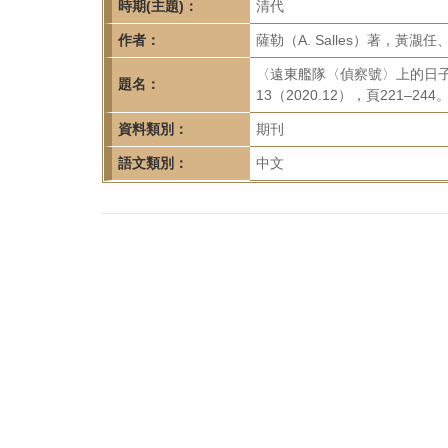
首
時期(主題)：
清代
頁
作者：
薩勒（A. Salles）著，黃㵾
〈遠東艦隊〈偵察號〉上的日子（
題名：
13（2020.12），頁221–244
資料類別：
期刊
語文類別：
中文