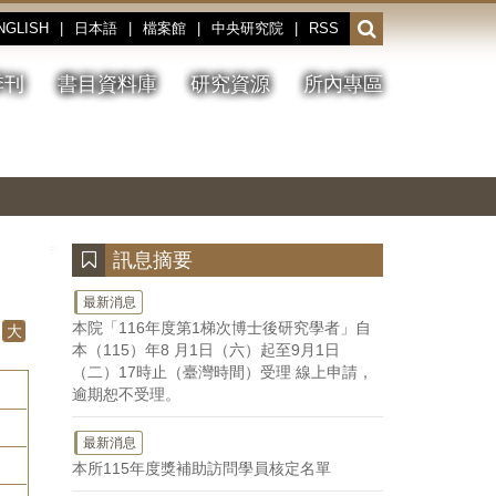
NGLISH
|
日本語
|
檔案館
|
中央研究院
|
RSS
開
啟
或
季刊
書目資料庫
研究資源
所內專區
收
合
搜
切
上
下
主
換
一
一
圖
尋
暫
張
張
連
停、
圖
圖
結
欄
播
片
片
位
放
:::
訊息摘要
最新消息
本院「116年度第1梯次博士後研究學者」自
大
本（115）年8 月1日（六）起至9月1日
（二）17時止（臺灣時間）受理 線上申請，
逾期恕不受理。
最新消息
本所115年度獎補助訪問學員核定名單