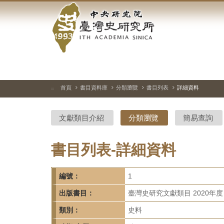
中
跳
到
央
主
要
研
內
容
究
區
塊
院-
首頁
書目資料庫
分類瀏覽
書目列表
詳細資料
:::
臺
文獻類目介紹
分類瀏覽
簡易查詢
灣
史
書目列表-詳細資料
研
編號：
1
究
出版書目：
臺灣史研究文獻類目 2020年度
所-
類別：
史料