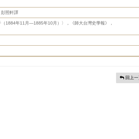
任、彭照軒譯
1884年11月—1885年10月）〉，《師大台灣史學報》，
。
回上一