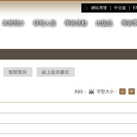
網站導覽
|
中文版
|
E
:::
本所簡介
研究人員
學術活動
出版品
學術
進階查詢
線上提供書目
字型大小：
小
中
列印：