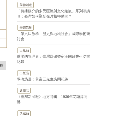
學術活動
「傳播媒介的多元匯流與文化鑲嵌」系列演講
Ⅱ：臺灣如何顯影在片格轉動間？
學術活動
「第六屆族群、歷史與地域社會」國際學術研
討會
出版品
礦場的管理者：臺灣煤礦耆宿王國雄先生訪問
紀錄
頁
出版品
學海悠遊：黃富三先生訪問紀錄
典藏品
《臺灣新民報》地方特輯—1939年花蓮港開
港
典藏品