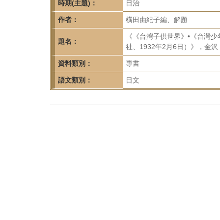
首
時期(主題)：
日治
頁
作者：
橫田由紀子編、解題
《《台灣子供世界》•《台灣少
題名：
社、1932年2月6日）》，金沢
資料類別：
專書
語文類別：
日文