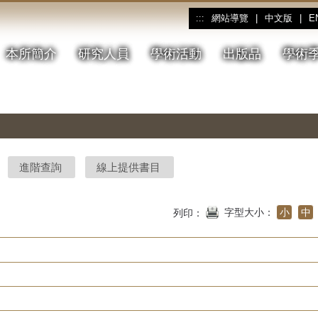
網站導覽
|
中文版
|
E
:::
本所簡介
研究人員
學術活動
出版品
學術
進階查詢
線上提供書目
字型大小：
小
中
列印：