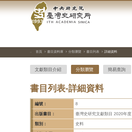
中
跳
到
央
主
要
研
內
容
究
區
塊
院-
首頁
書目資料庫
分類瀏覽
書目列表
詳細資料
:::
臺
文獻類目介紹
分類瀏覽
簡易查詢
灣
史
書目列表-詳細資料
研
編號：
8
究
出版書目：
臺灣史研究文獻類目 2020年度
所-
類別：
史料