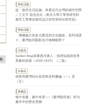
學術活動
從「都市生活設施」來看近代台灣的城市空間
／三文字 昌也先生（東京大學工學系研究科
児
都市工學專攻都市設計研究室特任研究員）
學術活動
「傳播媒介的多元匯流與文化鑲嵌」系列演講
Ⅱ：臺灣如何顯影在片格轉動間？
出版品
Selden Map與東西洋唐人：地理知識與世界
頁
景象的探索（1500-1620）（二版）
出版品
保密局臺灣站白色恐怖史料彙編（一）至
（五）
典藏品
報中有畫，畫中有景──《臺灣新民報》所刊
畫作中的歷史景園