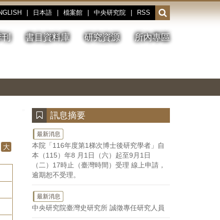
NGLISH
|
日本語
|
檔案館
|
中央研究院
|
RSS
開
啟
或
季刊
書目資料庫
研究資源
所內專區
收
合
搜
切
上
下
主
換
一
一
圖
尋
暫
張
張
連
停、
圖
圖
結
欄
播
片
片
位
放
:::
訊息摘要
最新消息
本院「116年度第1梯次博士後研究學者」自
大
本（115）年8 月1日（六）起至9月1日
（二）17時止（臺灣時間）受理 線上申請，
逾期恕不受理。
最新消息
中央研究院臺灣史研究所 誠徵專任研究人員