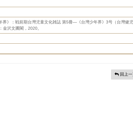
年界》：戦前期台灣児童文化雑誌 第5冊—《台灣少年界》3号（台灣健
：金沢文圃閣，2020。
回上一