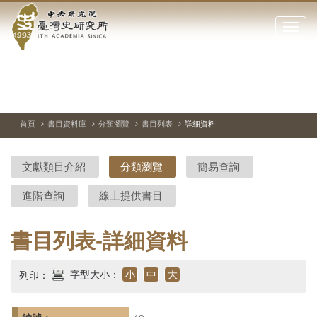
中
跳
到
點
央
主
擊
要
開
研
內
啟
容
或
究
切
上
下
主
區
換
一
一
圖
關
暫
張
張
連
塊
閉
停、
圖
圖
結
院-
播
片
片
首頁
書目資料庫
分類瀏覽
書目列表
詳細資料
網
放
站
臺
主
文獻類目介紹
分類瀏覽
簡易查詢
要
灣
選
進階查詢
線上提供書目
單
史
研
書目列表-詳細資料
究
字型大小：
小
中
大
列印：
所-