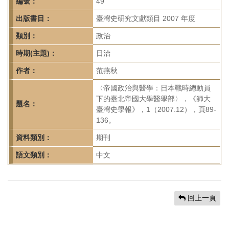
首
編號：
49
頁
出版書目：
臺灣史研究文獻類目 2007 年度
類別：
政治
時期(主題)：
日治
作者：
范燕秋
〈帝國政治與醫學：日本戰時總動員
下的臺北帝國大學醫學部〉，《師大
題名：
臺灣史學報》，1（2007.12），頁89-
136。
資料類別：
期刊
語文類別：
中文
回上一頁