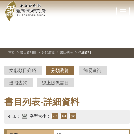
中
跳
到
點
央
主
擊
要
開
研
內
啟
容
或
究
切
上
下
主
區
換
一
一
圖
關
暫
張
張
連
塊
閉
停、
圖
圖
結
院-
播
片
片
首頁
書目資料庫
分類瀏覽
書目列表
詳細資料
網
放
站
臺
主
文獻類目介紹
分類瀏覽
簡易查詢
要
灣
選
進階查詢
線上提供書目
單
史
研
書目列表-詳細資料
究
字型大小：
小
中
大
列印：
所-