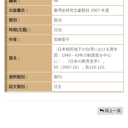
首
編號：
46
頁
出版書目：
臺灣史研究文獻類目 2007 年度
類別：
政治
時期(主題)：
日治
作者：
宮崎聖子
〈日本植民地下の台湾における青年
団：1940 - 43年の制度面を中心
題名：
に〉，《日本の教育史学》，
50（2007.10），頁110-122。
資料類別：
期刊
語文類別：
日文
回上一頁