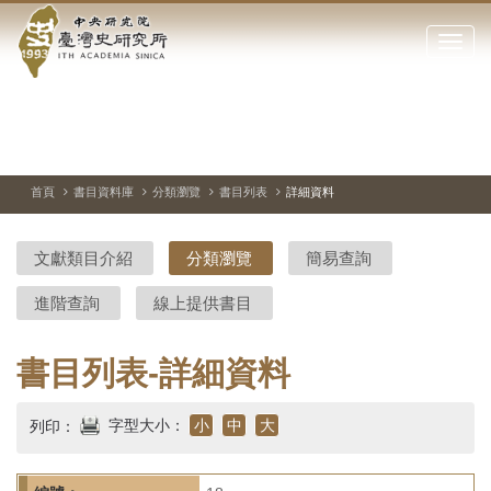
中
跳
到
點
央
主
擊
要
開
研
內
啟
容
或
究
切
上
下
主
區
換
一
一
圖
關
暫
張
張
連
塊
閉
停、
圖
圖
結
院-
播
片
片
首頁
書目資料庫
分類瀏覽
書目列表
詳細資料
網
放
站
臺
主
文獻類目介紹
分類瀏覽
簡易查詢
要
灣
選
進階查詢
線上提供書目
單
史
研
書目列表-詳細資料
究
字型大小：
小
中
大
列印：
所-