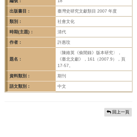
首
編號：
18
頁
出版書目：
臺灣史研究文獻類目 2007 年度
類別：
社會文化
時期(主題)：
清代
作者：
許惠玟
〈陳維英《偷閒錄》版本研究〉，
題名：
《臺北文獻》，161（2007.9），頁
17-57。
資料類別：
期刊
語文類別：
中文
回上一頁