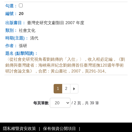
勾選：
編號：
20
出版書目：
臺灣史研究文獻類目 2007 年度
類別：
社會文化
時期(主題)：
清代
作者：
張研
題名 (點擊閱讀)：
〈從社會史研究視角看劉銘傳的「入仕」〉，收入程必定編，《劉
銘傳與臺灣建省：海峽兩岸紀念劉銘傳首任臺灣巡撫120週年學術
研討會論文集》，合肥：黃山書社，2007，頁291-314。
1
2
下
一
頁
每頁筆數
/ 2 頁，共 39 筆
隱私權暨資安政策
|
保有個資公開項目
|