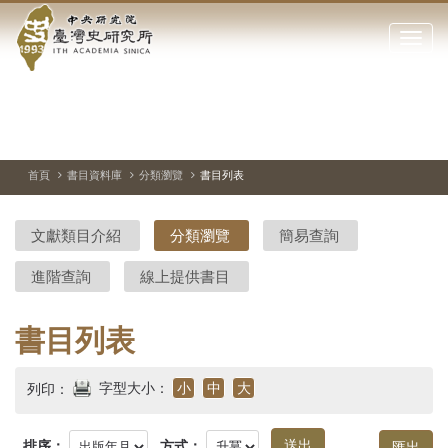
中
跳
到
點
央
主
擊
要
開
研
內
啟
容
或
究
切
上
下
主
區
換
一
一
圖
關
暫
張
張
連
塊
閉
停、
圖
圖
結
院-
播
片
片
首頁
書目資料庫
分類瀏覽
書目列表
網
放
站
臺
主
文獻類目介紹
分類瀏覽
簡易查詢
要
灣
選
進階查詢
線上提供書目
單
史
研
書目列表
究
字型大小：
小
中
大
列印：
所-
排序：
方式：