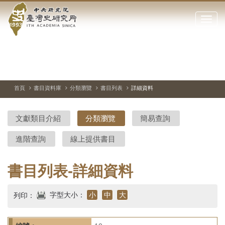
中
跳
到
點
央
主
擊
要
開
研
內
啟
容
或
究
切
上
下
主
區
換
一
一
圖
關
暫
張
張
連
塊
閉
停、
圖
圖
結
院-
播
片
片
首頁
書目資料庫
分類瀏覽
書目列表
詳細資料
網
放
站
臺
主
文獻類目介紹
分類瀏覽
簡易查詢
要
灣
選
進階查詢
線上提供書目
單
史
研
書目列表-詳細資料
究
字型大小：
小
中
大
列印：
所-