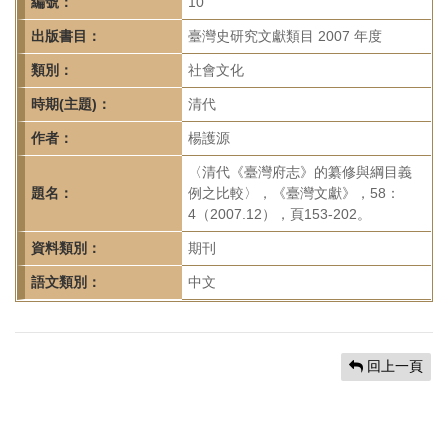
首
編號：
10
頁
出版書目：
臺灣史研究文獻類目 2007 年度
類別：
社會文化
時期(主題)：
清代
作者：
楊護源
〈清代《臺灣府志》的纂修與綱目義
題名：
例之比較〉，《臺灣文獻》，58：
4（2007.12），頁153-202。
資料類別：
期刊
語文類別：
中文
回上一頁