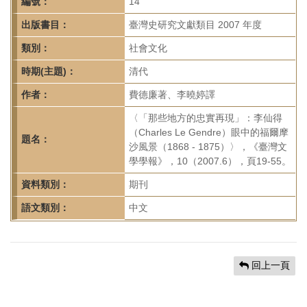
首
編號：
14
頁
出版書目：
臺灣史研究文獻類目 2007 年度
類別：
社會文化
時期(主題)：
清代
作者：
費德廉著、李曉婷譯
〈「那些地方的忠實再現」：李仙得
（Charles Le Gendre）眼中的福爾摩
題名：
沙風景（1868 - 1875）〉，《臺灣文
學學報》，10（2007.6），頁19-55。
資料類別：
期刊
語文類別：
中文
回上一頁