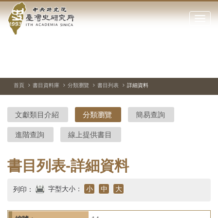
中
跳
到
點
央
主
擊
要
開
研
內
啟
容
或
究
切
上
下
主
區
換
一
一
圖
關
暫
張
張
連
塊
閉
停、
圖
圖
結
院-
播
片
片
首頁
書目資料庫
分類瀏覽
書目列表
詳細資料
網
放
站
臺
主
文獻類目介紹
分類瀏覽
簡易查詢
要
灣
選
進階查詢
線上提供書目
單
史
研
書目列表-詳細資料
究
字型大小：
小
中
大
列印：
所-