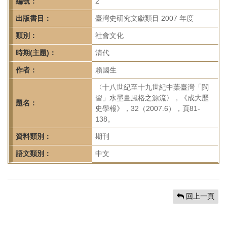
首
編號：
2
頁
出版書目：
臺灣史研究文獻類目 2007 年度
類別：
社會文化
時期(主題)：
清代
作者：
賴國生
〈十八世紀至十九世紀中葉臺灣「閩
習」水墨畫風格之源流〉，《成大歷
題名：
史學報》，32（2007.6），頁81-
138。
資料類別：
期刊
語文類別：
中文
回上一頁