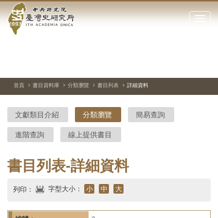
中
跳
到
點
央
主
擊
要
開
研
內
啟
容
或
究
切
上
下
主
區
換
一
一
圖
關
暫
張
張
連
塊
閉
停、
圖
圖
結
院-
播
片
片
首頁
書目資料庫
分類瀏覽
書目列表
詳細資料
網
放
站
臺
主
文獻類目介紹
分類瀏覽
簡易查詢
要
灣
選
進階查詢
線上提供書目
單
史
研
書目列表-詳細資料
究
字型大小：
小
中
大
列印：
所-