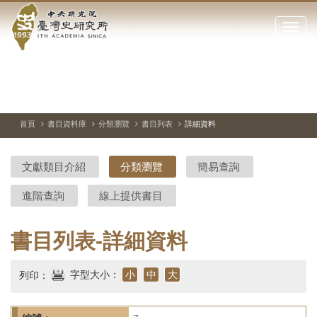
中
跳
到
點
央
主
擊
要
開
研
內
啟
容
或
究
切
上
下
主
區
換
一
一
圖
關
暫
張
張
連
塊
閉
停、
圖
圖
結
院-
播
片
片
首頁
書目資料庫
分類瀏覽
書目列表
詳細資料
網
放
站
臺
主
文獻類目介紹
分類瀏覽
簡易查詢
要
灣
選
進階查詢
線上提供書目
單
史
研
書目列表-詳細資料
究
字型大小：
小
中
大
列印：
所-