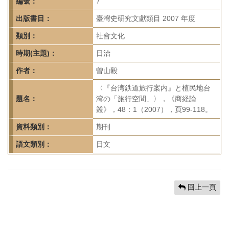
首
編號：
7
頁
出版書目：
臺灣史研究文獻類目 2007 年度
類別：
社會文化
時期(主題)：
日治
作者：
曽山毅
〈『台湾鉄道旅行案内』と植民地台
題名：
湾の「旅行空間」〉，《商経論
叢》，48：1（2007），頁99-118。
資料類別：
期刊
語文類別：
日文
回上一頁