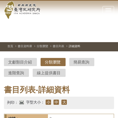
中
跳
到
點
央
主
擊
要
開
研
內
啟
容
或
究
切
上
下
主
區
換
一
一
圖
關
暫
張
張
連
塊
閉
停、
圖
圖
結
院-
播
片
片
首頁
書目資料庫
分類瀏覽
書目列表
詳細資料
網
放
站
臺
主
文獻類目介紹
分類瀏覽
簡易查詢
要
灣
選
進階查詢
線上提供書目
單
史
研
書目列表-詳細資料
究
字型大小：
小
中
大
列印：
所-