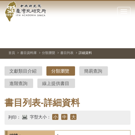
中
跳
到
點
央
主
擊
要
開
研
內
啟
容
或
究
切
上
下
主
區
換
一
一
圖
關
暫
張
張
連
塊
閉
停、
圖
圖
結
院-
播
片
片
首頁
書目資料庫
分類瀏覽
書目列表
詳細資料
網
放
站
臺
主
文獻類目介紹
分類瀏覽
簡易查詢
要
灣
選
進階查詢
線上提供書目
單
史
研
書目列表-詳細資料
究
字型大小：
小
中
大
列印：
所-