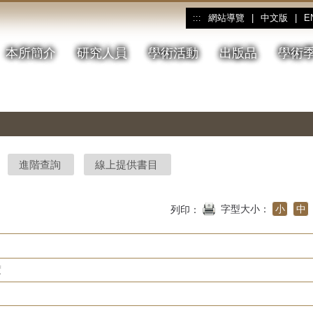
網站導覽
|
中文版
|
E
:::
本所簡介
研究人員
學術活動
出版品
學術
進階查詢
線上提供書目
字型大小：
小
中
列印：
度