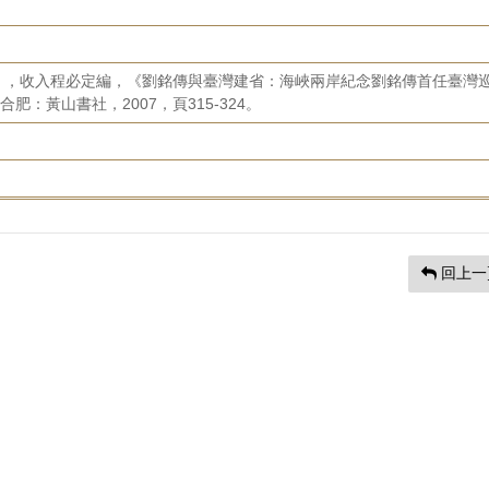
〉，收入程必定編，《劉銘傳與臺灣建省：海峽兩岸紀念劉銘傳首任臺灣
肥：黃山書社，2007，頁315-324。
回上一