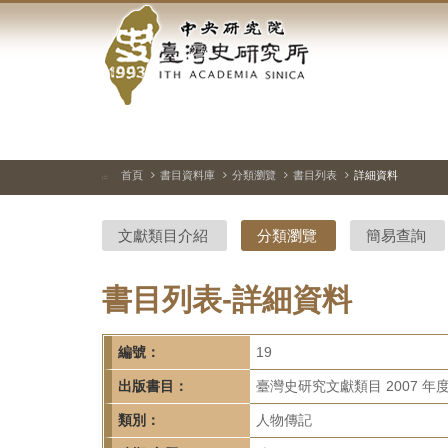
中
跳
到
央
主
要
研
內
容
究
區
塊
院-
首頁
書目資料庫
分類瀏覽
書目列表
詳細資料
:::
臺
文獻類目介紹
分類瀏覽
簡易查詢
灣
史
書目列表-詳細資料
研
編號：
19
究
出版書目：
臺灣史研究文獻類目 2007 年
所-
類別：
人物傳記