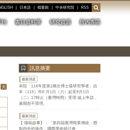
NGLISH
|
日本語
|
檔案館
|
中央研究院
|
RSS
開
啟
或
季刊
書目資料庫
研究資源
所內專區
收
合
搜
切
上
下
主
換
一
一
圖
尋
暫
張
張
連
停、
圖
圖
結
欄
播
片
片
位
放
:::
訊息摘要
最新消息
本院「116年度第1梯次博士後研究學者」自
大
本（115）年8 月1日（六）起至9月1日
（二）17時止（臺灣時間）受理 線上申請，
逾期恕不受理。
最新消息
【 徵稿啟事】：「第四屆臺灣商業傳統：體
制內外的操作」國際學術研討會