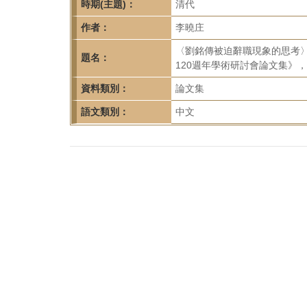
首
時期(主題)：
清代
頁
作者：
李曉庄
〈劉銘傳被迫辭職現象的思考
題名：
120週年學術研討會論文集》，合
資料類別：
論文集
語文類別：
中文