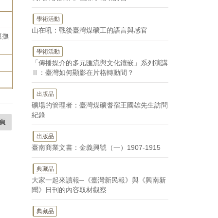
學術活動
山在吼：戰後臺灣煤礦工的語言與感官
巡撫
學術活動
「傳播媒介的多元匯流與文化鑲嵌」系列演講
Ⅱ：臺灣如何顯影在片格轉動間？
出版品
礦場的管理者：臺灣煤礦耆宿王國雄先生訪問
紀錄
頁
出版品
臺南商業文書：金義興號（一）1907-1915
典藏品
大家一起來讀報─《臺灣新民報》與《興南新
聞》日刊的內容取材觀察
典藏品