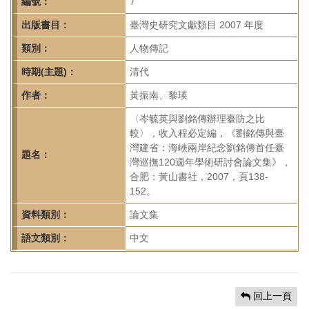
首
編號：
7
頁
出版書目：
臺灣史研究文獻類目 2007 年度
類別：
人物傳記
時期(主題)：
清代
作者：
黃振南、黎瑛
〈岑毓英與劉銘傳辦理臺防之比
較〉，收入程必定編，《劉銘傳與臺
灣建省：海峽兩岸紀念劉銘傳首任臺
題名：
灣巡撫120週年學術研討會論文集》，
合肥：黃山書社，2007，頁138-
152。
資料類別：
論文集
語文類別：
中文
回上一頁