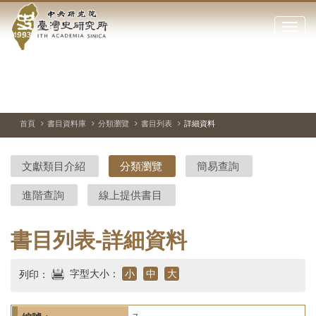
中
跳
到
點
央
主
擊
要
開
研
內
啟
容
或
究
切
上
下
主
區
換
一
一
圖
關
暫
張
張
連
塊
閉
停、
圖
圖
結
院-
播
片
片
首頁
書目資料庫
分類瀏覽
書目列表
詳細資料
網
放
站
臺
主
文獻類目介紹
分類瀏覽
簡易查詢
要
灣
選
進階查詢
線上提供書目
單
史
研
書目列表-詳細資料
究
字型大小：
小
中
大
列印：
所-