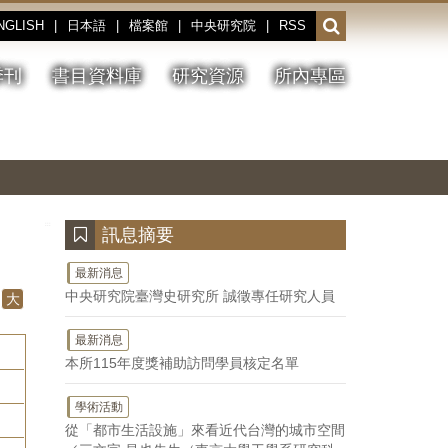
NGLISH
|
日本語
|
檔案館
|
中央研究院
|
RSS
開
啟
或
季刊
書目資料庫
研究資源
所內專區
收
合
搜
切
上
下
主
換
一
一
圖
尋
暫
張
張
連
停、
圖
圖
結
欄
播
片
片
位
放
:::
訊息摘要
最新消息
中央研究院臺灣史研究所 誠徵專任研究人員
大
最新消息
本所115年度獎補助訪問學員核定名單
學術活動
從「都市生活設施」來看近代台灣的城市空間