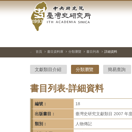
中
跳
到
央
主
要
研
內
容
究
區
塊
院-
首頁
書目資料庫
分類瀏覽
書目列表
詳細資料
:::
臺
文獻類目介紹
分類瀏覽
簡易查詢
灣
史
書目列表-詳細資料
研
編號：
18
究
出版書目：
臺灣史研究文獻類目 2007 年
所-
類別：
人物傳記