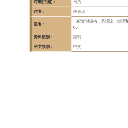
首
時期(主題)：
日治
頁
作者：
張惠珍
〈紀實與虛構：吳濁流、鍾理和的
題名：
65。
資料類別：
期刊
語文類別：
中文