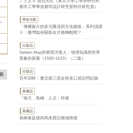
／三文字 昌也先生（東京大學工學系研究科
都市工學專攻都市設計研究室特任研究員）
學術活動
-
「傳播媒介的多元匯流與文化鑲嵌」系列演講
Ⅱ：臺灣如何顯影在片格轉動間？
出版品
Selden Map與東西洋唐人：地理知識與世界
景象的探索（1500-1620）（二版）
出版品
頁
百年回眸：臺北第三高女校友口述訪問紀錄
典藏品
「南方．島嶼．人文」特展
典藏品
長崎泰益號與馬來西亞檳城商號