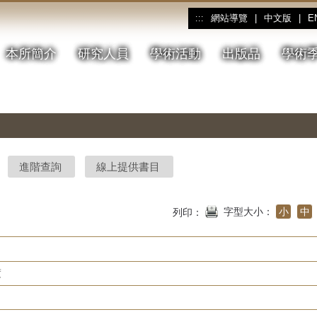
網站導覽
|
中文版
|
E
:::
本所簡介
研究人員
學術活動
出版品
學術
進階查詢
線上提供書目
字型大小：
小
中
列印：
度