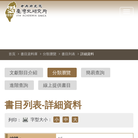
中
跳
到
點
央
主
擊
要
開
研
內
啟
容
或
究
切
上
下
主
區
換
一
一
圖
關
暫
張
張
連
塊
閉
停、
圖
圖
結
院-
播
片
片
首頁
書目資料庫
分類瀏覽
書目列表
詳細資料
網
放
站
臺
主
文獻類目介紹
分類瀏覽
簡易查詢
要
灣
選
進階查詢
線上提供書目
單
史
研
書目列表-詳細資料
究
字型大小：
小
中
大
列印：
所-