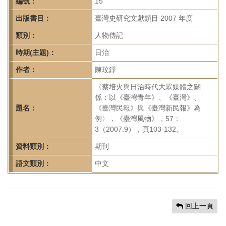
首
編號：
15
頁
出版書目：
臺灣史研究文獻類目 2007 年度
類別：
人物傳記
時期(主題)：
日治
作者：
陳玟錚
〈蔡培火與日治時代大眾媒體之關
係：以《臺灣青年》、《臺灣》、
題名：
《臺灣民報》與《臺灣新民報》為
例〉，《臺灣風物》，57：
3（2007.9），頁103-132。
資料類別：
期刊
語文類別：
中文
回上一頁