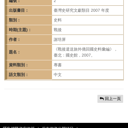
首
編號：
2
頁
出版書目：
臺灣史研究文獻類目 2007 年度
類別：
史料
時期(主題)：
戰後
作者：
謝培屏
《戰後遣送旅外僑回國史料彙編》，
題名：
臺北：國史館，2007。
資料類別：
專書
語文類別：
中文
回上一頁