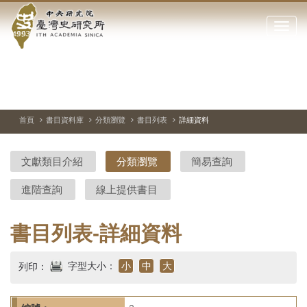
中
跳
到
點
央
主
擊
要
開
研
內
啟
容
或
究
切
上
下
主
區
換
一
一
圖
關
暫
張
張
連
塊
閉
停、
圖
圖
結
院-
播
片
片
首頁
書目資料庫
分類瀏覽
書目列表
詳細資料
網
放
站
臺
主
文獻類目介紹
分類瀏覽
簡易查詢
要
灣
選
進階查詢
線上提供書目
單
史
研
書目列表-詳細資料
究
字型大小：
小
中
大
列印：
所-