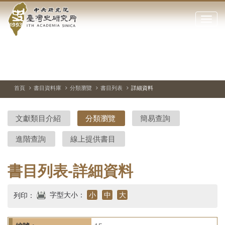
中
跳
到
點
央
主
擊
要
開
研
內
啟
容
或
究
切
上
下
主
區
換
一
一
圖
關
暫
張
張
連
塊
閉
停、
圖
圖
結
院-
播
片
片
首頁
書目資料庫
分類瀏覽
書目列表
詳細資料
網
放
站
臺
主
文獻類目介紹
分類瀏覽
簡易查詢
要
灣
選
進階查詢
線上提供書目
單
史
研
書目列表-詳細資料
究
字型大小：
小
中
大
列印：
所-