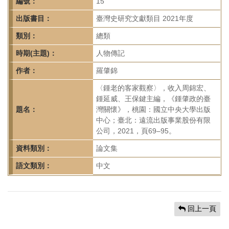
首
編號：
15
頁
出版書目：
臺灣史研究文獻類目 2021年度
類別：
總類
時期(主題)：
人物傳記
作者：
羅肇錦
〈鍾老的客家觀察〉，收入周錦宏、
鍾延威、王保鍵主編，《鍾肇政的臺
題名：
灣關懷》，桃園：國立中央大學出版
中心；臺北：遠流出版事業股份有限
公司，2021，頁69–95。
資料類別：
論文集
語文類別：
中文
回上一頁