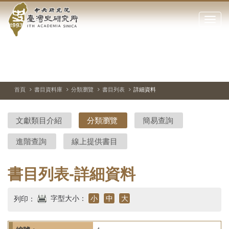
中
跳
到
點
央
主
擊
要
開
研
內
啟
容
或
究
切
上
下
主
區
換
一
一
圖
關
暫
張
張
連
塊
閉
停、
圖
圖
結
院-
播
片
片
首頁
書目資料庫
分類瀏覽
書目列表
詳細資料
網
放
站
臺
主
文獻類目介紹
分類瀏覽
簡易查詢
要
灣
選
進階查詢
線上提供書目
單
史
研
書目列表-詳細資料
究
字型大小：
小
中
大
列印：
所-