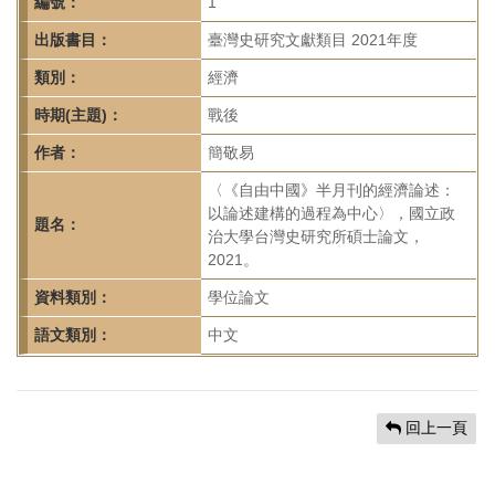
首
編號：
1
頁
出版書目：
臺灣史研究文獻類目 2021年度
類別：
經濟
時期(主題)：
戰後
作者：
簡敬易
〈《自由中國》半月刊的經濟論述：
以論述建構的過程為中心〉，國立政
題名：
治大學台灣史研究所碩士論文，
2021。
資料類別：
學位論文
語文類別：
中文
回上一頁