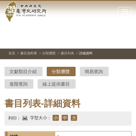
中
跳
到
點
央
主
擊
要
開
研
內
啟
容
或
究
切
上
下
主
區
換
一
一
圖
關
暫
張
張
連
塊
閉
停、
圖
圖
結
院-
播
片
片
首頁
書目資料庫
分類瀏覽
書目列表
詳細資料
網
放
站
臺
主
文獻類目介紹
分類瀏覽
簡易查詢
要
灣
選
進階查詢
線上提供書目
單
史
研
書目列表-詳細資料
究
字型大小：
小
中
大
列印：
所-