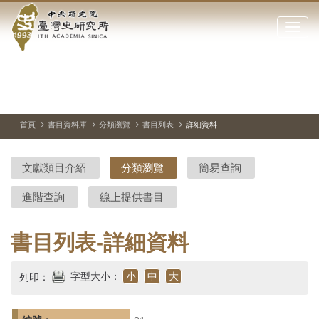
中
跳
到
點
央
主
擊
要
開
研
內
啟
容
或
究
切
上
下
主
區
換
一
一
圖
關
暫
張
張
連
塊
閉
停、
圖
圖
結
院-
播
片
片
首頁
書目資料庫
分類瀏覽
書目列表
詳細資料
網
放
站
臺
主
文獻類目介紹
分類瀏覽
簡易查詢
要
灣
選
進階查詢
線上提供書目
單
史
研
書目列表-詳細資料
究
字型大小：
小
中
大
列印：
所-