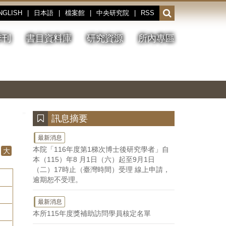
NGLISH
|
日本語
|
檔案館
|
中央研究院
|
RSS
開
啟
或
季刊
書目資料庫
研究資源
所內專區
收
合
搜
切
上
下
主
換
一
一
圖
尋
暫
張
張
連
停、
圖
圖
結
欄
播
片
片
位
放
:::
訊息摘要
最新消息
本院「116年度第1梯次博士後研究學者」自
大
本（115）年8 月1日（六）起至9月1日
（二）17時止（臺灣時間）受理 線上申請，
逾期恕不受理。
最新消息
本所115年度獎補助訪問學員核定名單