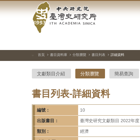
中
跳
到
央
主
要
研
內
容
究
區
塊
院-
首頁
書目資料庫
分類瀏覽
書目列表
詳細資料
:::
臺
文獻類目介紹
分類瀏覽
簡易查詢
灣
史
書目列表-詳細資料
研
編號：
10
究
出版書目：
臺灣史研究文獻類目 2022年度
所-
類別：
經濟