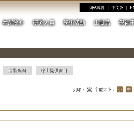
網站導覽
|
中文版
|
E
:::
本所簡介
研究人員
學術活動
出版品
學術
進階查詢
線上提供書目
字型大小：
小
中
列印：