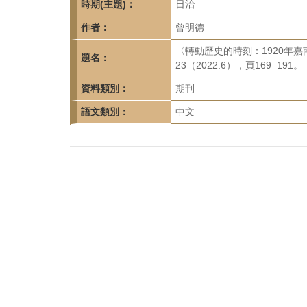
首
時期(主題)：
日治
頁
作者：
曾明德
〈轉動歷史的時刻：1920年
題名：
23（2022.6），頁169–191。
資料類別：
期刊
語文類別：
中文