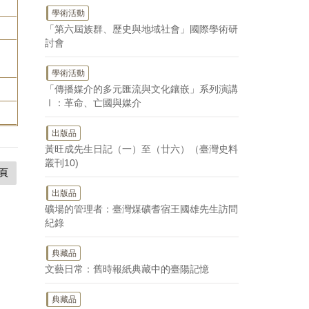
學術活動
「第六屆族群、歷史與地域社會」國際學術研
討會
學術活動
「傳播媒介的多元匯流與文化鑲嵌」系列演講
Ⅰ：革命、亡國與媒介
出版品
黃旺成先生日記（一）至（廿六）（臺灣史料
叢刊10)
頁
出版品
礦場的管理者：臺灣煤礦耆宿王國雄先生訪問
紀錄
典藏品
文藝日常：舊時報紙典藏中的臺陽記憶
典藏品