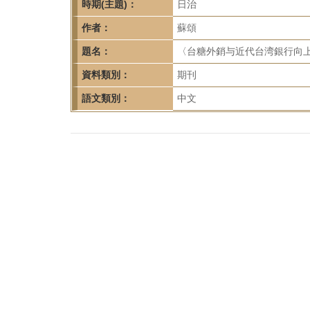
首
時期(主題)：
日治
頁
作者：
蘇頌
題名：
〈台糖外銷与近代台湾銀行向上海
資料類別：
期刊
語文類別：
中文