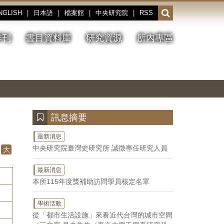
NGLISH
|
日本語
|
檔案館
|
中央研究院
|
RSS
開
啟
或
季刊
書目資料庫
研究資源
所內專區
收
合
搜
切
上
下
主
換
一
一
圖
尋
暫
張
張
連
停、
圖
圖
結
欄
播
片
片
位
放
:::
訊息摘要
最新消息
中央研究院臺灣史研究所 誠徵專任研究人員
大
最新消息
本所115年度獎補助訪問學員核定名單
學術活動
從「都市生活設施」來看近代台灣的城市空間