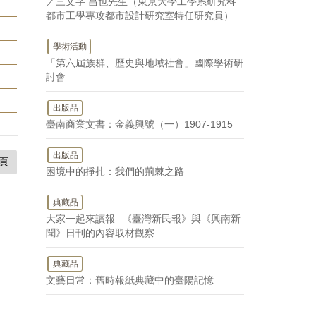
／三文字 昌也先生（東京大學工學系研究科
都市工學專攻都市設計研究室特任研究員）
學術活動
「第六屆族群、歷史與地域社會」國際學術研
討會
出版品
臺南商業文書：金義興號（一）1907-1915
出版品
頁
困境中的掙扎：我們的荊棘之路
典藏品
大家一起來讀報─《臺灣新民報》與《興南新
聞》日刊的內容取材觀察
典藏品
文藝日常：舊時報紙典藏中的臺陽記憶