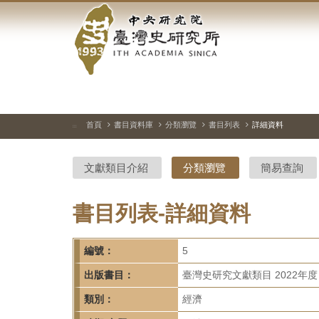
中
跳
到
央
主
要
研
內
容
究
區
塊
院-
首頁
書目資料庫
分類瀏覽
書目列表
詳細資料
:::
臺
文獻類目介紹
分類瀏覽
簡易查詢
灣
史
書目列表-詳細資料
研
編號：
5
究
出版書目：
臺灣史研究文獻類目 2022年度
所-
類別：
經濟