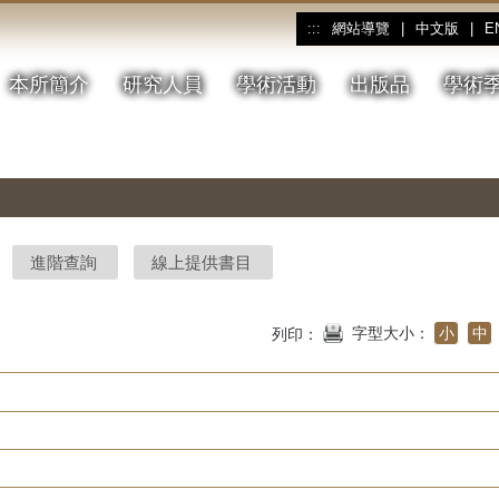
網站導覽
|
中文版
|
E
:::
本所簡介
研究人員
學術活動
出版品
學術
進階查詢
線上提供書目
字型大小：
小
中
列印：